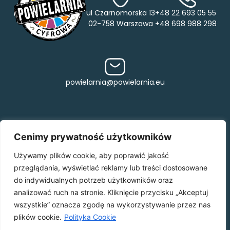
ul Czarnomorska 13
+48 22 693 05 55
02-758 Warszawa
+48 698 988 298
powielarnia@powielarnia.eu
Cenimy prywatność użytkowników
Jak przygotować plik do druku >>
Używamy plików cookie, aby poprawić jakość
O NAS
OFERTA
PORADNIK
przeglądania, wyświetlać reklamy lub treści dostosowane
do indywidualnych potrzeb użytkowników oraz
KONTAKT
analizować ruch na stronie. Kliknięcie przycisku „Akceptuj
wszystkie” oznacza zgodę na wykorzystywanie przez nas
plików cookie.
Polityka Cookie
Made with ♥ by Skydoo